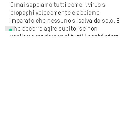
Ormai sappiamo tutti come il virus si
propaghi velocemente e abbiamo
imparato che nessuno si salva da solo. E
che occorre agire subito, se non
vogliamo rendere vani tutti i nostri sforzi.
IL DRAMMA DELL’ACCESSO
ALL’ACQUA PULITA