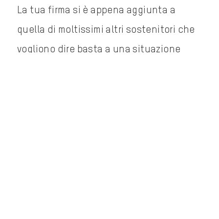
La tua firma si è appena aggiunta a
quella di moltissimi altri sostenitori che
vogliono dire basta a una situazione
inaccettabile che va avanti da troppo
tempo.
Puoi dare ancora più forza a questa
importante causa.
Condividi l’appello con tutti i tuoi amici.
Se non lo fai ancora, seguici sui nostri
canali social per ricevere aggiornamenti