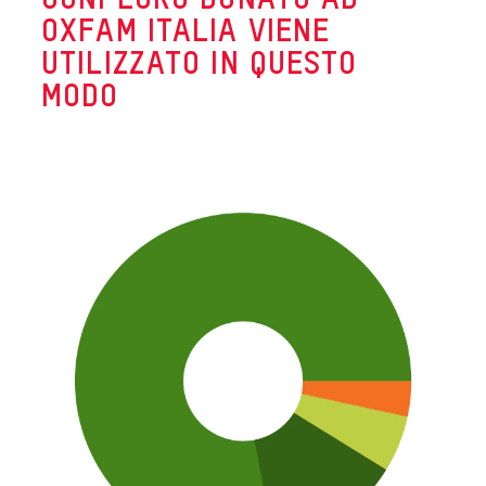
OGNI EURO DONATO AD
OXFAM ITALIA VIENE
UTILIZZATO IN QUESTO
MODO