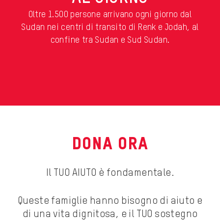
Oltre 1.500 persone arrivano ogni giorno dal
Sudan nei centri di transito di
Renk
e
Jodah
, al
confine tra Sudan e Sud Sudan.
DONA ORA
Il TUO AIUTO è fondamentale.
Queste famiglie hanno bisogno di aiuto e
di una vita dignitosa, e il TUO sostegno