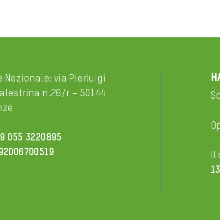
H
 Nazionale: via Pierluigi
alestrina n.26/r – 50144
Sc
nze
O
9 055 3220895
92006700519
Il
13