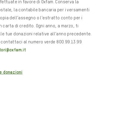
ffettuate in favore di Oxfam. Conserva la
ostale, la contabile bancaria per i versamenti
copia dell’assegno o l’estratto conto per i
 carta di credito. Ogni anno, a marzo, ti
lle tue donazioni relative all’anno precedente.
i contattaci al numero verde 800.99.13.99
tori@oxfam.it
le donazioni