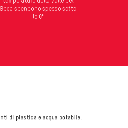
temperature della Valle del
Beqa scendono spesso sotto
lo 0°
nti di plastica e acqua potabile
.