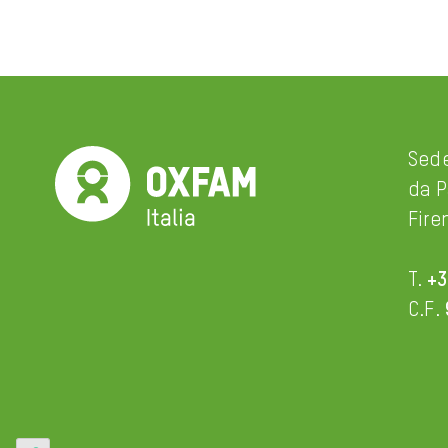
Sede
da P
Fire
T.
+3
C.F.