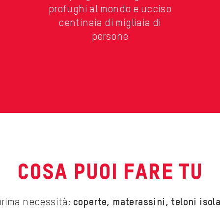
profughi al mondo e ucciso
centinaia di migliaia di
persone
COSA PUOI FARE TU
 prima necessità:
coperte, materassini, teloni isola