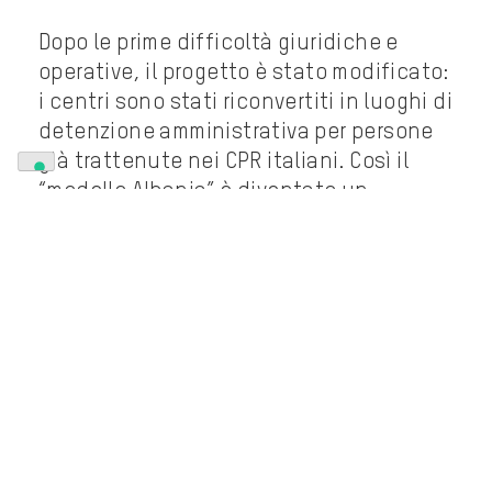
Dopo le prime difficoltà giuridiche e
operative, il progetto è stato modificato:
i centri sono stati riconvertiti in luoghi di
detenzione amministrativa per persone
già trattenute nei CPR italiani. Così il
“modello Albania” è diventato un
esperimento di frontiera delocalizzata,
lontano da avvocati, media e controllo
pubblico.
Il prezzo più alto lo
pagano le persone
Dietro le cifre ci sono persone con storie,