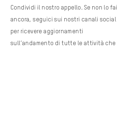
Condividi il nostro appello. Se non lo fai
ancora, seguici sui nostri canali social
per ricevere aggiornamenti
sull’andamento di tutte le attività che
Oxfam svolge in Italia e nel mondo per
combattere l’ingiustizia della povertà.
[give_receipt]
CONDIVIDI IL