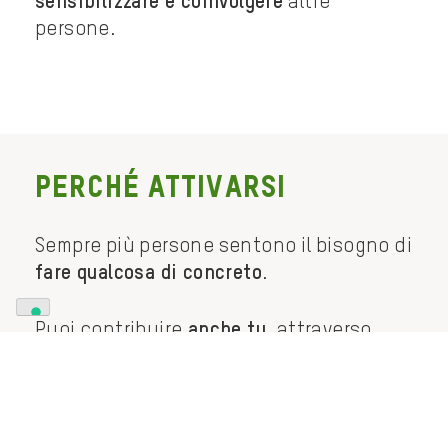
sensibilizzare e coinvolgere
altre
persone.
Perché attivarsi
Sempre più persone sentono il bisogno di
fare qualcosa di concreto
.
Puoi contribuire
anche tu
, attraverso
azioni semplici ma efficaci: non serve
avere esperienza, riceverai strumenti e
supporto per iniziare.