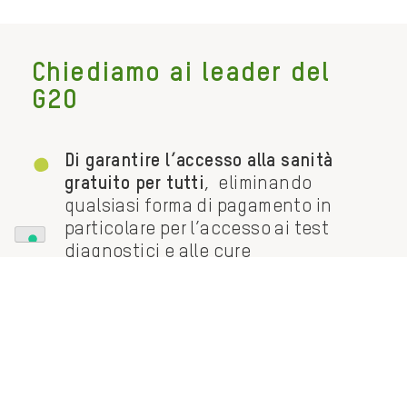
Chiediamo ai leader del
G20
Di garantire l’accesso alla sanità
gratuito per tutti
, eliminando
qualsiasi forma di pagamento in
particolare per l’accesso ai test
diagnostici e alle cure
Di sostenere la diffusione delle
pratiche per prevenire il coronavirus
,
facilitando l’accesso degli operatori
umanitari ai luoghi di emergenza e
aumentando la fornitura di acqua
pulita e servizi igienico-sanitari