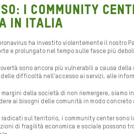
so: i Community Cent
 in Italia
ronavirus ha investito violentemente il nostro P
rte e prolungato nel tempo sulle fasce più deboli 
 povertà sono ancora più vulnerabili a causa dell
lle difficoltà nell’accesso ai servizi, alle inform
 margini della società di non riemergere, siamo 
pondere ai bisogni delle comunità in modo concreto
i radicati sul territorio, i community center sono 
uazioni di fragilità economica e sociale possono t