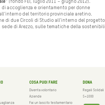
ale”
(fondo FEI, luglio 2011 – giugno 2012).
 di accoglienza e orientamento per donne
ll’interno del territorio provinciale aretino.
ne di due Circoli di Studio all’interno del progetto
, sede di Arezzo, sulle tematiche della sostenibil
mo
Cosa puoi fare
Dona
Diventa volontario
Regali Solidali
Aziende
5×1000
guaglianza
Fai un lascito testamentario