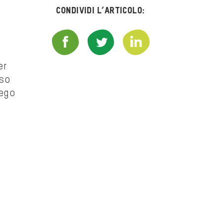
Condividi l’articolo:
er
sso
iego