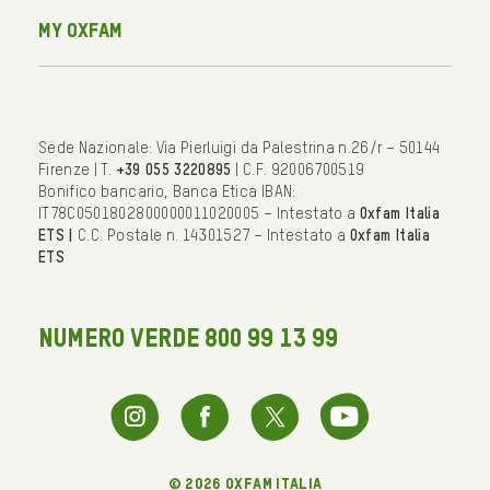
My Oxfam
Sede Nazionale: Via Pierluigi da Palestrina n.26/r – 50144
Firenze | T.
+39 055 3220895
| C.F. 92006700519
Bonifico bancario, Banca Etica IBAN:
IT78C0501802800000011020005 – Intestato a
Oxfam Italia
ETS |
C.C. Postale n. 14301527 – Intestato a
Oxfam Italia
ETS
NUMERO VERDE 800 99 13 99
© 2026 oxfam italia