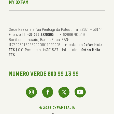
My Oxfam
Sede Nazionale: Via Pierluigi da Palestrina n.26/r – 50144
Firenze | T.
+39 055 3220895
| C.F. 92006700519
Bonifico bancario, Banca Etica IBAN:
IT78C0501802800000011020005 – Intestato a
Oxfam Italia
ETS |
C.C. Postale n. 14301527 – Intestato a
Oxfam Italia
ETS
NUMERO VERDE 800 99 13 99
© 2026 oxfam italia