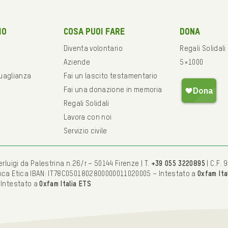
mo
Cosa puoi fare
Dona
Diventa volontario
Regali Solidali
Aziende
5×1000
guaglianza
Fai un lascito testamentario
Fai una donazione in memoria
Regali Solidali
Lavora con noi
Servizio civile
rluigi da Palestrina n.26/r – 50144 Firenze | T.
+39 055 3220895
| C.F.
nca Etica IBAN: IT78C0501802800000011020005 – Intestato a
Oxfam Ita
 Intestato a
Oxfam Italia ETS