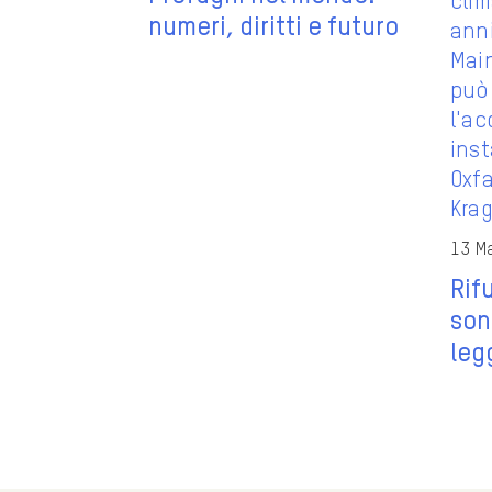
numeri, diritti e futuro
13 M
Rif
son
leg