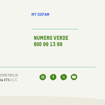
My Oxfam
NUMERO VERDE
800 99 13 99
 92006700519
lia ETS |
C.C.