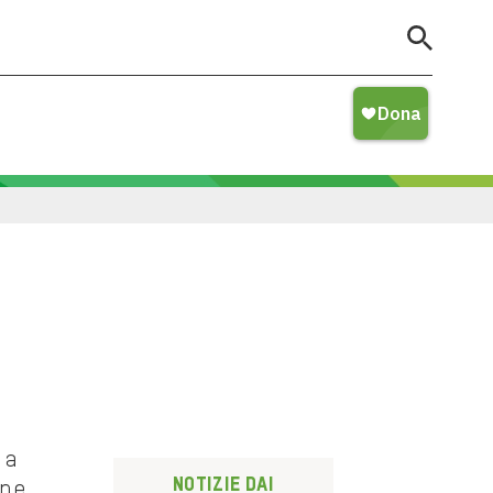
o a
Notizie dai
one,