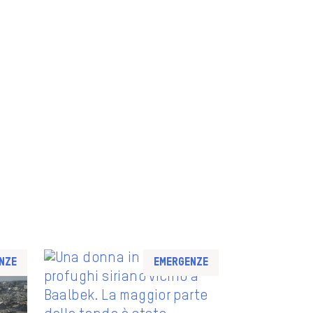
nze
Emergenze