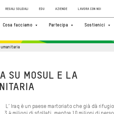
REGALI SOLIDALI
EDU
AZIENDE
LAVORA CON NOI
Cosa facciamo
Partecipa
Sostienici
e umanitaria
VA SU MOSUL E LA
NITARIA
L’ Iraq è un paese martoriato che già dà rifugi
3,4 milioni di sfollati, mentre 10 milioni di pers