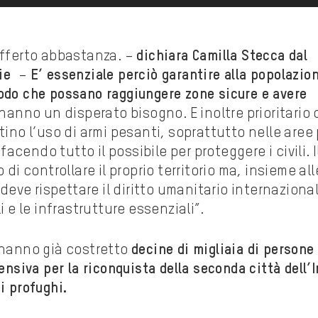
offerto abbastanza. –
dichiara Camilla Stecca dal
rie
–
E’ essenziale perciò garantire alla popolazio
odo che possano raggiungere zone sicure e avere
 hanno un disperato bisogno. E inoltre prioritario
tino l’uso di armi pesanti, soprattutto nelle aree
cendo tutto il possibile per proteggere i civili. I
 di controllare il proprio territorio ma, insieme all
 deve rispettare il diritto umanitario internaziona
i e le infrastrutture essenziali”.
e hanno già costretto
decine di migliaia di persone
fensiva per la riconquista della seconda città dell’I
i profughi.