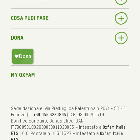
Cosa puoi fare
Dona
My Oxfam
Sede Nazionale: Via Pierluigi da Palestrina n.26/r – 50144
Firenze | T.
+39 055 3220895
| C.F. 92006700519
Bonifico bancario, Banca Etica IBAN:
IT78C0501802800000011020005 – Intestato a
Oxfam Italia
ETS |
C.C. Postale n. 14301527 – Intestato a
Oxfam Italia
ETS