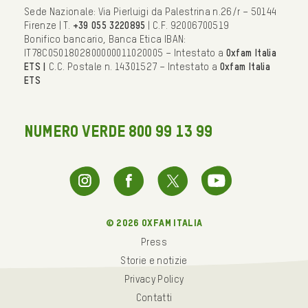
Sede Nazionale: Via Pierluigi da Palestrina n.26/r – 50144
Firenze | T.
+39 055 3220895
| C.F. 92006700519
Bonifico bancario, Banca Etica IBAN:
IT78C0501802800000011020005 – Intestato a
Oxfam Italia
ETS |
C.C. Postale n. 14301527 – Intestato a
Oxfam Italia
ETS
NUMERO VERDE 800 99 13 99
© 2026 oxfam italia
Press
Storie e notizie
Privacy Policy
Contatti