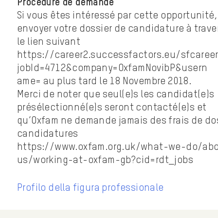
Procédure de demande
Si vous êtes intéressé par cette opportunité,
envoyer votre dossier de candidature à trave
le lien suivant
https://career2.successfactors.eu/sfcareer
jobId=4712&company=OxfamNovibP&usern
ame= au plus tard le 18 Novembre 2018.
Merci de noter que seul(e)s les candidat(e)s
présélectionné(e)s seront contacté(e)s et
qu’Oxfam ne demande jamais des frais de dos
candidatures
https://www.oxfam.org.uk/what-we-do/ab
us/working-at-oxfam-gb?cid=rdt_jobs
Profilo della figura professionale