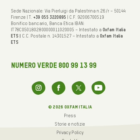
Sede Nazionale: Via Pierluigi da Palestrina n.26/r – 50144
Firenze | T.
+39 055 3220895
| C.F. 92006700519
Bonifico bancario, Banca Etica IBAN:
IT78C0501802800000011020005 – Intestato a
Oxfam Italia
ETS |
C.C. Postale n. 14301527 – Intestato a
Oxfam Italia
ETS
NUMERO VERDE 800 99 13 99
© 2026 oxfam italia
Press
Storie e notizie
Privacy Policy