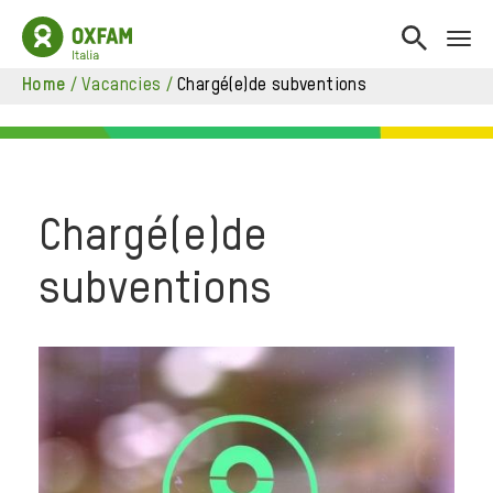
home
/
vacancies
/
chargé(e)de subventions
?>
Chargé(e)de
subventions