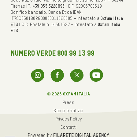
Sede Nazionale: Via Pierluigi da Palestrina n.26/r – 50144
Firenze | T.
+39 055 3220895
| C.F. 92006700519
Bonifico bancario, Banca Etica IBAN:
IT78C0501802800000011020005 – Intestato a
Oxfam Italia
ETS |
C.C. Postale n. 14301527 – Intestato a
Oxfam Italia
ETS
NUMERO VERDE 800 99 13 99
© 2026 oxfam italia
Press
Storie e notizie
Privacy Policy
Contatti
Powered by
FILARETE DIGITAL AGENCY