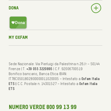
Dona
My Oxfam
Sede Nazionale: Via Pierluigi da Palestrina n.26/r – 50144
Firenze | T.
+39 055 3220895
| C.F. 92006700519
Bonifico bancario, Banca Etica IBAN:
IT78C0501802800000011020005 – Intestato a
Oxfam Italia
ETS |
C.C. Postale n. 14301527 – Intestato a
Oxfam Italia
ETS
NUMERO VERDE 800 99 13 99