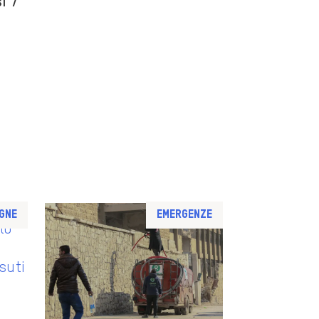
i 7
gne
Emergenze