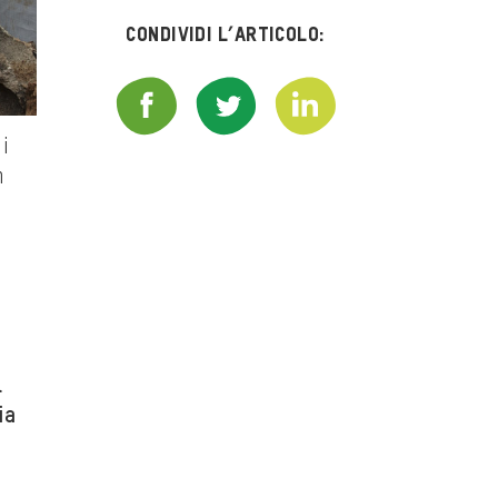
Condividi l’articolo:
i
m
l
ia