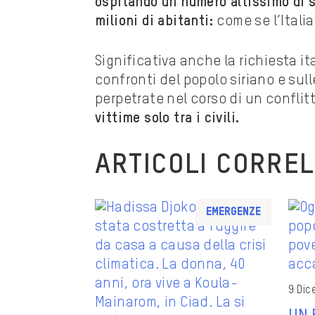
ospitando un numero altissimo di si
milioni di abitanti:
come se l’Italia
Significativa anche la richiesta it
confronti del popolo siriano e sull
perpetrate nel corso di un conflit
vittime solo tra i civili.
ARTICOLI CORREL
Emergenze
9 Dic