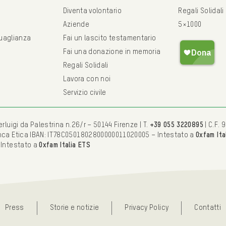
Diventa volontario
Regali Solidali
Aziende
5×1000
guaglianza
Fai un lascito testamentario
Fai una donazione in memoria
Regali Solidali
Lavora con noi
Servizio civile
rluigi da Palestrina n.26/r – 50144 Firenze | T.
+39 055 3220895
| C.F.
nca Etica IBAN: IT78C0501802800000011020005 – Intestato a
Oxfam Ita
 Intestato a
Oxfam Italia ETS
Press
Storie e notizie
Privacy Policy
Contatti