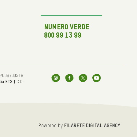
NUMERO VERDE
800 99 13 99
 92006700519
lia ETS |
C.C.
Powered by
FILARETE DIGITAL AGENCY