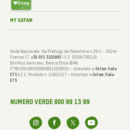
My Oxfam
Sede Nazionale: Via Pierluigi da Palestrina n.26/r – 50144
Firenze | T.
+39 055 3220895
| C.F. 92006700519
Bonifico bancario, Banca Etica IBAN:
IT78C0501802800000011020005 – Intestato a
Oxfam Italia
ETS |
C.C. Postale n. 14301527 – Intestato a
Oxfam Italia
ETS
NUMERO VERDE 800 99 13 99