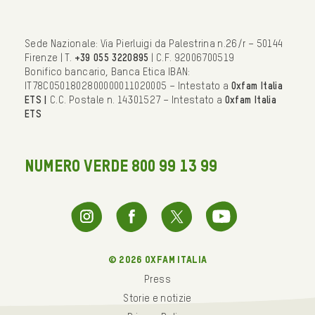
Sede Nazionale: Via Pierluigi da Palestrina n.26/r – 50144
Firenze | T.
+39 055 3220895
| C.F. 92006700519
Bonifico bancario, Banca Etica IBAN:
IT78C0501802800000011020005 – Intestato a
Oxfam Italia
ETS |
C.C. Postale n. 14301527 – Intestato a
Oxfam Italia
ETS
NUMERO VERDE 800 99 13 99
© 2026 oxfam italia
Press
Storie e notizie