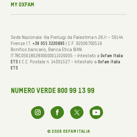
My Oxfam
Sede Nazionale: Via Pierluigi da Palestrina n.26/r – 50144
Firenze | T.
+39 055 3220895
| C.F. 92006700519
Bonifico bancario, Banca Etica IBAN:
IT78C0501802800000011020005 – Intestato a
Oxfam Italia
ETS |
C.C. Postale n. 14301527 – Intestato a
Oxfam Italia
ETS
NUMERO VERDE 800 99 13 99
© 2026 oxfam italia