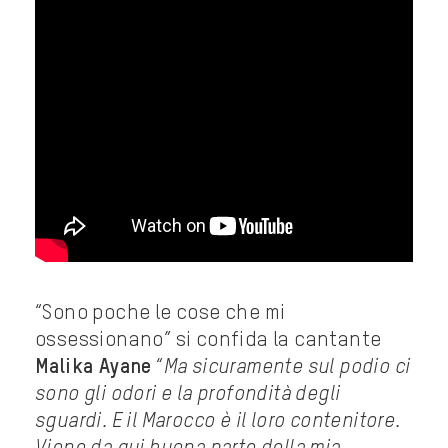
“Sono poche le cose che mi
ossessionano” si confida la cantante
Malika Ayane
“
Ma sicuramente sul podio ci
sono gli odori e la profondità degli
sguardi. E il Marocco è il loro contenitore.