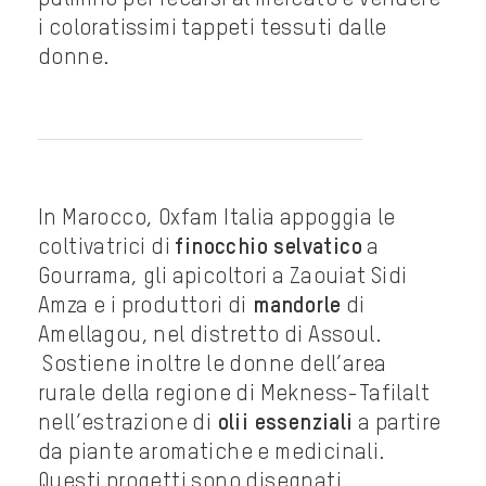
pulmino per recarsi al mercato e vendere
i coloratissimi tappeti tessuti dalle
donne.
In Marocco, Oxfam Italia appoggia le
coltivatrici di
finocchio selvatico
a
Gourrama, gli apicoltori a Zaouiat Sidi
Amza e i produttori di
mandorle
di
Amellagou, nel distretto di Assoul.
Sostiene inoltre le donne dell’area
rurale della regione di Mekness-Tafilalt
nell’estrazione di
olii essenziali
a partire
da piante aromatiche e medicinali.
Questi progetti sono disegnati