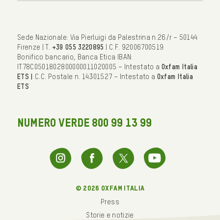
Sede Nazionale: Via Pierluigi da Palestrina n.26/r – 50144
Firenze | T.
+39 055 3220895
| C.F. 92006700519
Bonifico bancario, Banca Etica IBAN:
IT78C0501802800000011020005 – Intestato a
Oxfam Italia
ETS |
C.C. Postale n. 14301527 – Intestato a
Oxfam Italia
ETS
NUMERO VERDE 800 99 13 99
© 2026 oxfam italia
Press
Storie e notizie