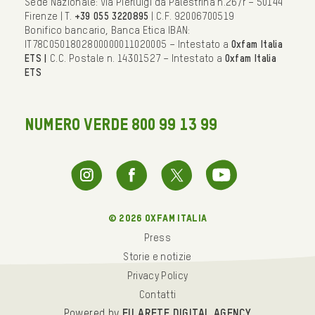
Sede Nazionale: Via Pierluigi da Palestrina n.26/r – 50144
Firenze | T.
+39 055 3220895
| C.F. 92006700519
Bonifico bancario, Banca Etica IBAN:
IT78C0501802800000011020005 – Intestato a
Oxfam Italia
ETS |
C.C. Postale n. 14301527 – Intestato a
Oxfam Italia
ETS
NUMERO VERDE 800 99 13 99
© 2026 oxfam italia
Press
Storie e notizie
Privacy Policy
Contatti
Powered by
FILARETE DIGITAL AGENCY