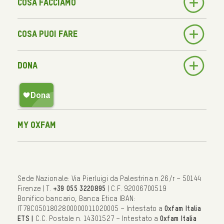
Cosa facciamo
Cosa puoi fare
Dona
My Oxfam
Sede Nazionale: Via Pierluigi da Palestrina n.26/r – 50144
Firenze | T.
+39 055 3220895
| C.F. 92006700519
Bonifico bancario, Banca Etica IBAN:
IT78C0501802800000011020005 – Intestato a
Oxfam Italia
ETS |
C.C. Postale n. 14301527 – Intestato a
Oxfam Italia