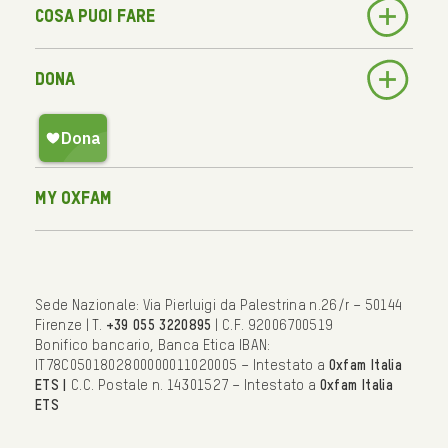
Cosa puoi fare
Dona
My Oxfam
Sede Nazionale: Via Pierluigi da Palestrina n.26/r – 50144
Firenze | T.
+39 055 3220895
| C.F. 92006700519
Bonifico bancario, Banca Etica IBAN:
IT78C0501802800000011020005 – Intestato a
Oxfam Italia
ETS |
C.C. Postale n. 14301527 – Intestato a
Oxfam Italia
ETS