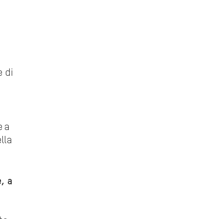
e di
e a
lla
, a