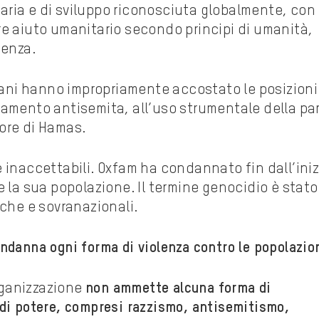
aria e di sviluppo riconosciuta globalmente, con
re aiuto umanitario secondo principi di umanità,
denza.
liani hanno impropriamente accostato le posizioni
iamento antisemita, all’uso strumentale della pa
ore di Hamas.
 inaccettabili. Oxfam ha condannato fin dall’iniz
e la sua popolazione. Il termine genocidio è stato
iche e sovranazionali.
ndanna ogni forma di violenza contro le popolazion
organizzazione
non ammette alcuna forma di
 di potere, compresi razzismo, antisemitismo,