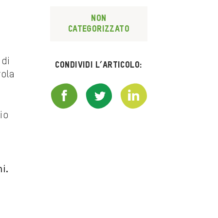
Non
categorizzato
 di
Condividi l’articolo:
rola
io
i.