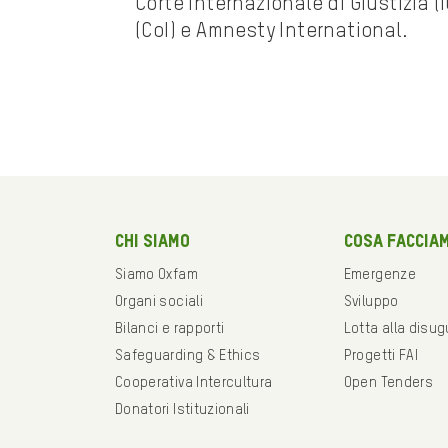
Corte Internazionale di Giustizia (
(CoI) e Amnesty International.
Chi siamo
Cosa faccia
Siamo Oxfam
Emergenze
Organi sociali
Sviluppo
Bilanci e rapporti
Lotta alla disu
Safeguarding & Ethics
Progetti FAI
Cooperativa Intercultura
Open Tenders
Donatori Istituzionali