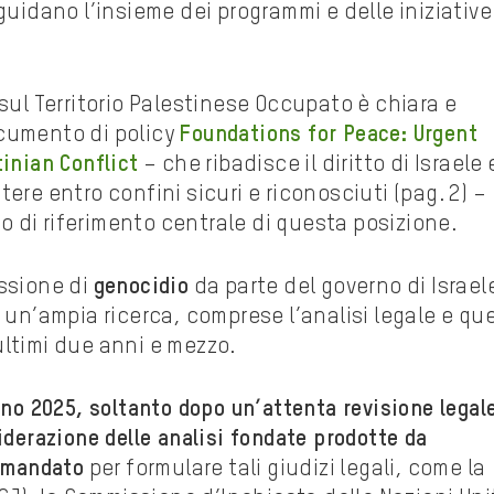
i guidano l’insieme dei programmi e delle iniziative
 sul Territorio Palestinese Occupato è chiara e
ocumento di policy
Foundations for Peace: Urgent
tinian Conflict
– che ribadisce il diritto di Israele 
ere entro confini sicuri e riconosciuti (pag. 2) –
 di riferimento centrale di questa posizione.
issione di
genocidio
da parte del governo di Israel
 un’ampia ricerca, comprese l’analisi legale e que
ultimi due anni e mezzo.
gno 2025, soltanto dopo un’attenta revisione legale
iderazione delle analisi fondate prodotte da
i mandato
per formulare tali giudizi legali, come la