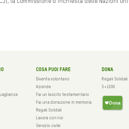
ICJ), la Commissione d’Inchiesta delle Nazioni Uni
mo
Cosa puoi fare
Dona
Diventa volontario
Regali Solidali
Aziende
5×1000
guaglianza
Fai un lascito testamentario
Fai una donazione in memoria
Regali Solidali
Lavora con noi
Servizio civile