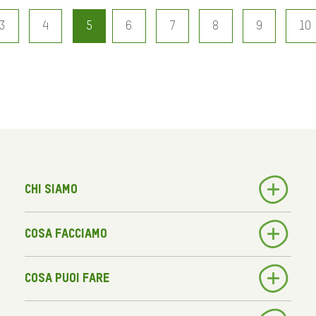
3
4
5
6
7
8
9
10
Chi siamo
Cosa facciamo
Cosa puoi fare