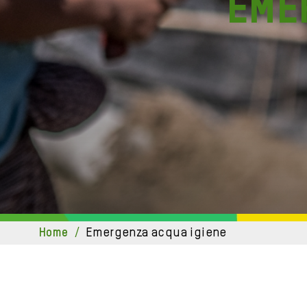
eme
home
/
emergenza acqua igiene