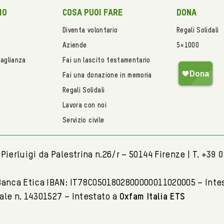
mo
Cosa puoi fare
Dona
Diventa volontario
Regali Solidali
Aziende
5×1000
uaglianza
Fai un lascito testamentario
Fai una donazione in memoria
Regali Solidali
Lavora con noi
Servizio civile
Pierluigi da Palestrina n.26/r – 50144 Firenze | T.
+39 
Banca Etica IBAN: IT78C0501802800000011020005 – Inte
tale n. 14301527 – Intestato a
Oxfam Italia ETS