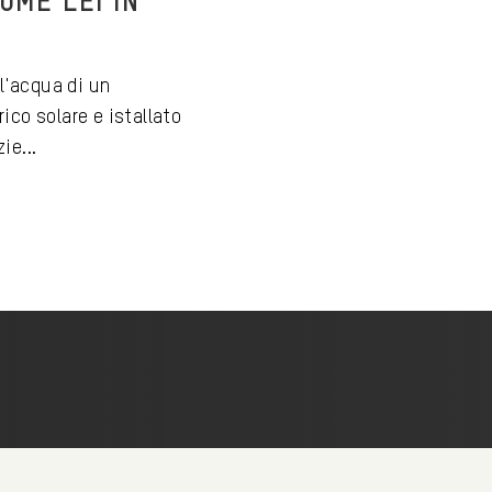
OME LEI IN
 l'acqua di un
ico solare e istallato
ie...