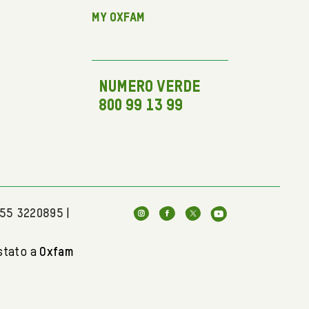
My Oxfam
NUMERO VERDE
800 99 13 99
055 3220895
|
stato a
Oxfam