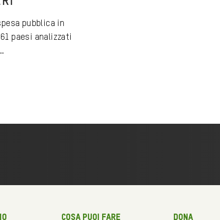
ERI
 spesa pubblica in
61 paesi analizzati
..
mo
Cosa puoi fare
Dona