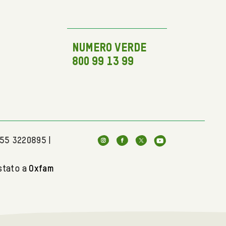
NUMERO VERDE
800 99 13 99
055 3220895
|
stato a
Oxfam