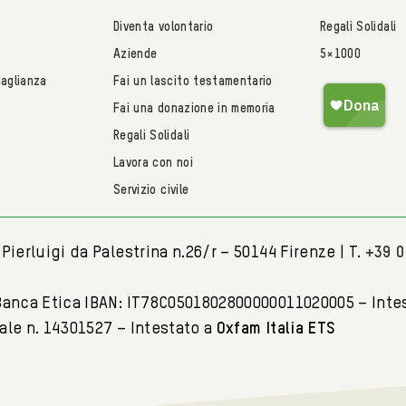
Diventa volontario
Regali Solidali
Aziende
5×1000
uaglianza
Fai un lascito testamentario
Fai una donazione in memoria
Regali Solidali
Lavora con noi
Servizio civile
Pierluigi da Palestrina n.26/r – 50144 Firenze | T.
+39 
Banca Etica IBAN: IT78C0501802800000011020005 – Inte
tale n. 14301527 – Intestato a
Oxfam Italia ETS