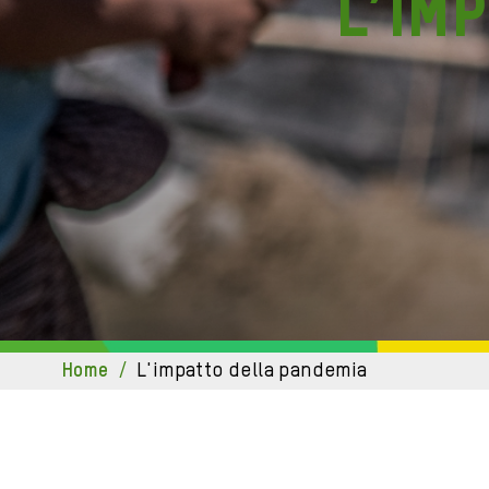
L’im
home
/
l'impatto della pandemia