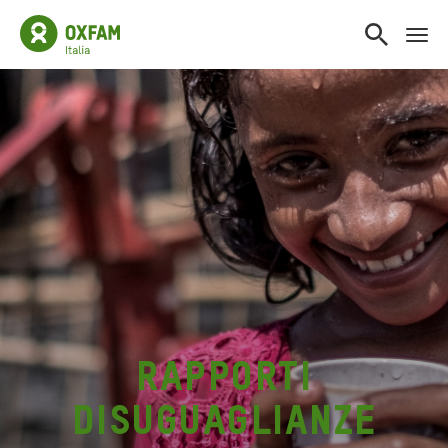
rapporti
disuguaglianze