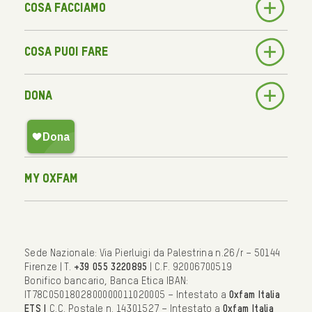
Cosa facciamo
Cosa puoi fare
Dona
My Oxfam
Sede Nazionale: Via Pierluigi da Palestrina n.26/r – 50144
Firenze | T.
+39 055 3220895
| C.F. 92006700519
Bonifico bancario, Banca Etica IBAN:
IT78C0501802800000011020005 – Intestato a
Oxfam Italia
ETS |
C.C. Postale n. 14301527 – Intestato a
Oxfam Italia