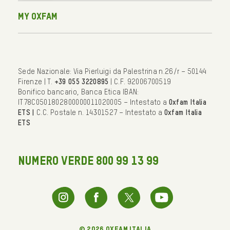
My Oxfam
Sede Nazionale: Via Pierluigi da Palestrina n.26/r – 50144
Firenze | T.
+39 055 3220895
| C.F. 92006700519
Bonifico bancario, Banca Etica IBAN:
IT78C0501802800000011020005 – Intestato a
Oxfam Italia
ETS |
C.C. Postale n. 14301527 – Intestato a
Oxfam Italia
ETS
NUMERO VERDE 800 99 13 99
© 2026 oxfam italia