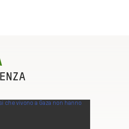
A
RENZA