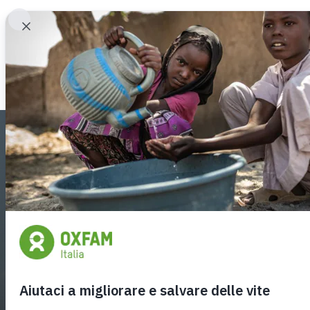
NEWS
PRESS
Chi Siamo
sostienici con un
donazione
Con la tua donazione puoi salvare delle vite e contribuire a cr