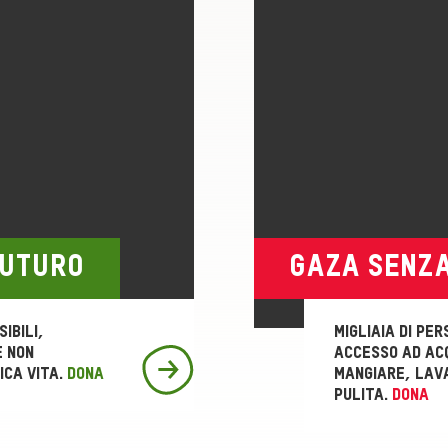
FUTURO
GAZA SENZ
ibili,
Migliaia di pe
e non
accesso ad ac
ica VITA.
DONA
mangiare, lava
pulita.
DONA