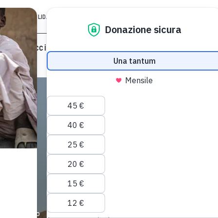
REGALI SOLIDALI
EDU
AZIENDE
LAVORA CON NOI
Cosa facciamo
Partecipa
Sostienici
a
eare un futuro