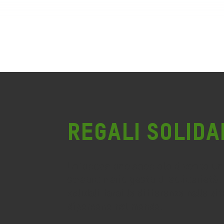
REGALI SOLIDA
Un’occasione speciale diventa u
straordinario gesto di solidarietà.
solidali farai la differenza nelle vit
dipersone nel mondo.