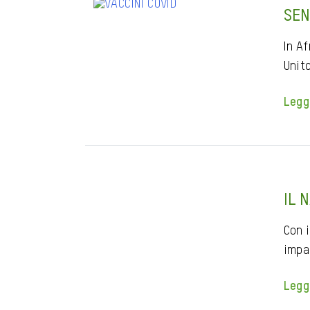
SEN
In A
Unit
Legg
IL 
Con i
impa
Legg