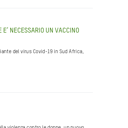
 E’ NECESSARIO UN VACCINO
iante del virus Covid-19 in Sud Africa,
ella violenza contro le donne, un nuovo