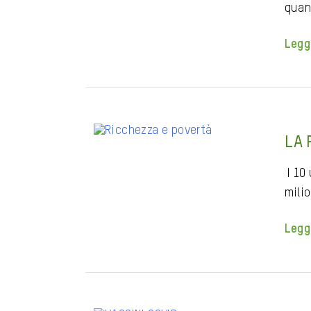
quan
Legg
LA 
I 10
milio
Legg