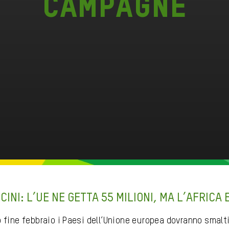
Campagne
CINI: L’UE NE GETTA 55 MILIONI, MA L’AFRICA 
 fine febbraio i Paesi dell’Unione europea dovranno smaltir