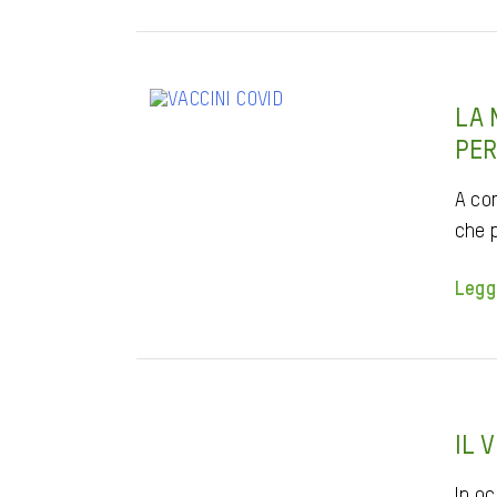
LA 
PER
A co
che 
Legg
IL 
In oc