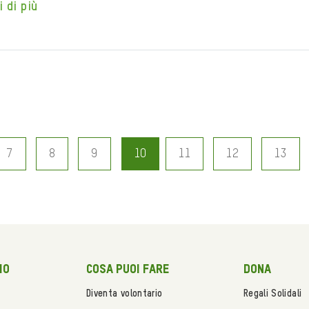
i di più
7
8
9
10
11
12
13
mo
Cosa puoi fare
Dona
Diventa volontario
Regali Solidali