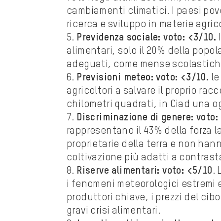
cambiamenti climatici. I paesi po
ricerca e sviluppo in materie agric
5.
Previdenza sociale: voto: <3/10.
alimentari, solo il 20% della pop
adeguati, come mense scolastiche 
6.
Previsioni meteo: voto: <3/10.
le
agricoltori a salvare il proprio rac
chilometri quadrati, in Ciad una o
7.
Discriminazione di genere: voto:
rappresentano il 43% della forza la
proprietarie della terra e non hann
coltivazione più adatti a contrast
8.
Riserve alimentari: voto: <5/10
. 
i fenomeni meteorologici estremi e
produttori chiave, i prezzi del c
gravi crisi alimentari.