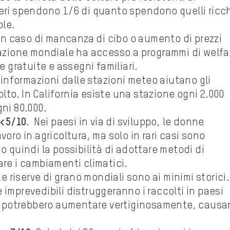
veri spendono 1/6 di quanto spendono quelli ricch
ole.
In caso di mancanza di cibo o aumento di prezzi
olazione mondiale ha accesso a programmi di welfa
gratuite e assegni familiari.
 informazioni dalle stazioni meteo aiutano gli
colto. In California esiste una stazione ogni 2.000
gni 80.000.
 <5/10
. Nei paesi in via di sviluppo, le donne
voro in agricoltura, ma solo in rari casi sono
o quindi la possibilità di adottare metodi di
are i cambiamenti climatici.
Le riserve di grano mondiali sono ai minimi storici.
 imprevedibili distruggeranno i raccolti in paesi
ibo potrebbero aumentare vertiginosamente, caus