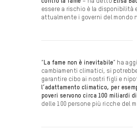
contro la fame
– ha detto
Elisa Ba
essere a rischio è la disponibilità
attualmente i governi del mondo n
“
La fame non è inevitabile
” ha agg
cambiamenti climatici, si potrebb
garantire cibo ai nostri figli e ni
l’adattamento climatico, per esemp
poveri servono circa 100 miliardi di
delle 100 persone più ricche del 