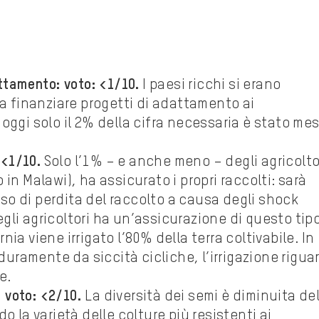
ttamento: voto: <1/10.
I paesi ricchi si erano
 a finanziare progetti di adattamento ai
oggi solo il 2% della cifra necessaria è stato me
 <1/10.
Solo l’1% – e anche meno – degli agricolto
in Malawi), ha assicurato i propri raccolti: sarà
caso di perdita del raccolto a causa degli shock
degli agricoltori ha un’assicurazione di questo tipo
rnia viene irrigato l’80% della terra coltivabile. In
 duramente da siccità cicliche, l’irrigazione rigua
e.
: voto: <2/10.
La diversità dei semi è diminuita de
o la varietà delle colture più resistenti ai