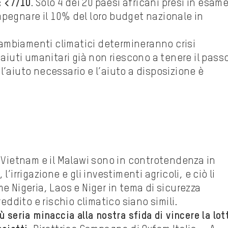
: <7/10
. Solo 4 dei 20 paesi africani presi in esam
mpegnare il 10% del loro budget nazionale in
cambiamenti climatici determineranno crisi
 aiuti umanitari già non riescono a tenere il pass
l’aiuto necessario e l’aiuto a disposizione è
l Vietnam e il Malawi sono in controtendenza in
’irrigazione e gli investimenti agricoli, e ciò li
me Nigeria, Laos e Niger in tema di sicurezza
reddito e rischio climatico siano simili.
 seria minaccia alla nostra sfida di vincere la lot