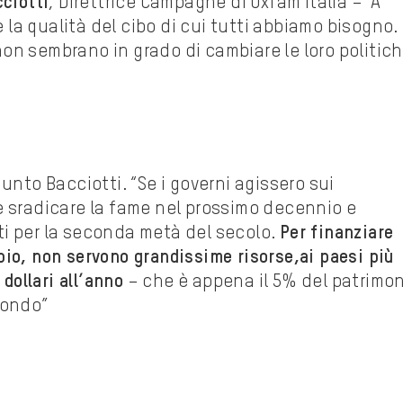
cciotti
, Direttrice Campagne di Oxfam Italia – A
 e la qualità del cibo di cui tutti abbiamo bisogno.
on sembrano in grado di cambiare le loro politich
iunto Bacciotti. “Se i governi agissero sui
e sradicare la fame nel prossimo decennio e
poti per la seconda metà del secolo.
Per finanziare
io, non servono grandissime risorse,ai paesi più
 dollari all’anno
– che è appena il 5% del patrimo
mondo”