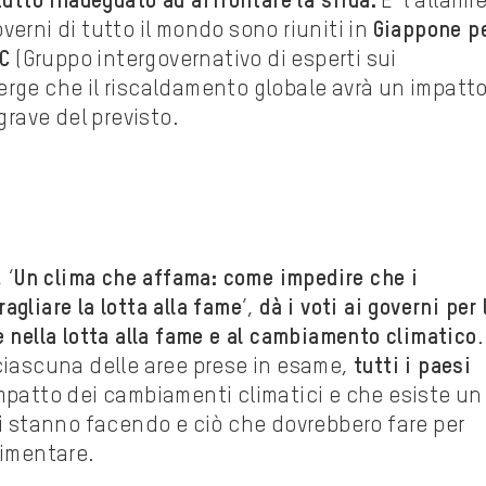
tutto inadeguato ad affrontare la sfida.
E’ l’allarm
verni di tutto il mondo sono riuniti in
Giappone p
CC
(Gruppo intergovernativo di esperti sui
erge che il riscaldamento globale avrà un impatt
grave del previsto.
 ‘
Un clima che affama: come impedire che i
gliare la lotta alla fame
’,
dà i voti ai governi per 
e nella lotta alla fame e al cambiamento climatico
.
 ciascuna delle aree prese in esame,
tutti i paesi
impatto dei cambiamenti climatici e che esiste un
ni stanno facendo e ciò che dovrebbero fare per
limentare.