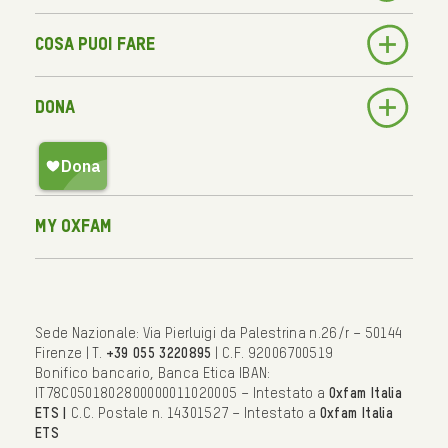
Cosa puoi fare
Dona
My Oxfam
Sede Nazionale: Via Pierluigi da Palestrina n.26/r – 50144
Firenze | T.
+39 055 3220895
| C.F. 92006700519
Bonifico bancario, Banca Etica IBAN:
IT78C0501802800000011020005 – Intestato a
Oxfam Italia
ETS |
C.C. Postale n. 14301527 – Intestato a
Oxfam Italia
ETS