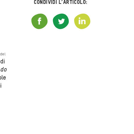
Condividi l’articolo:
 del
di
ndo
ole
i