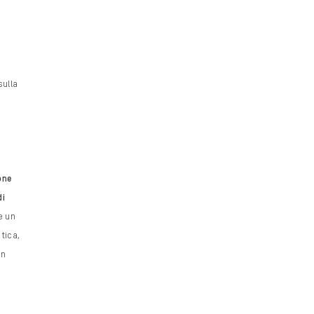
sulla
one
di
e un
tica,
in