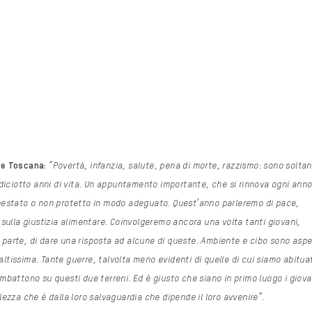
ne Toscana:
“Povertà, infanzia, salute, pena di morte, razzismo:
sono soltan
 diciotto
anni di vita. Un appuntamento importante, che si rinnova ogni anno
pestato o non protetto in
modo adeguato. Quest’anno parleremo di pace,
 sulla giustizia alimentare. Coinvolgeremo ancora una
volta tanti giovani,
 parte,
di dare una risposta ad alcune di queste. Ambiente e cibo sono aspe
 altissima. Tante guerre,
talvolta meno evidenti di quelle di cui siamo abitua
ombattono su questi due terreni. Ed è giusto che
siano in primo luogo i giova
ezza che è dalla loro salvaguardia che dipende il loro
avvenire”.