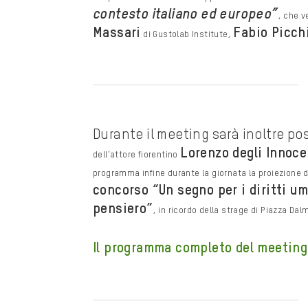
contesto italiano ed europeo”
, che v
Massari
Fabio Picch
di Gustolab Institute,
Durante il meeting sarà inoltre po
Lorenzo degli Innoce
dell’attore
fiorentino
programma infine durante la giornata la proiezione 
concorso
“Un segno per i diritti u
pensiero”
, in ricordo della strage di
Piazza Dalm
Il programma completo del meeting