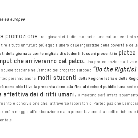
ne ed europee
 la promozione
tra i giovani cittadini europei di una cultura centrata 
ntire a tutti un futuro più equo e libero
dalle ingiustizie della povertà e della
platea
ti della giornata con le migliaia di studenti toscani presenti in
 imput che arriveranno dal palco.
Una
partecipazione attiva e
“Do the Right(s)
i
scuole toscane nell’ambito del progetto europeo
molti studenti
parteciperanno anche
della Regione Istria e della Regi
rà come obiettivo la
presentazione alla fine ai decisori pubblici una serie 
a effettiva dei diritti umani.
Il meeting sarà infatti
solament
dimento e
condivisione che, attraverso laboratori di Partecipazione Democra
rterà a maggio all’elaborazione e alla
presentazione di appelli e richieste 
entale.