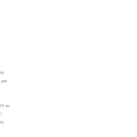
to
 per
tti su
ti
ni,