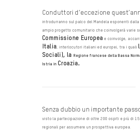
Conduttori d’eccezione quest’an
introdurranno sul palco del
Mandela esponenti dalla p
ampio progetto comunitario che coinvolgerà varie
s
Commissione Europea
e coinvolge, accan
Italia
,
interlocutori italiani ed europei, tra i quali
Sociali), la
Regione francese della Bassa Norma
Croazia.
Istria in
Senza dubbio un importante pass
visto
la partecipazione di oltre 200 ospiti e più di 
regionali per assumere
un prospettiva europea.