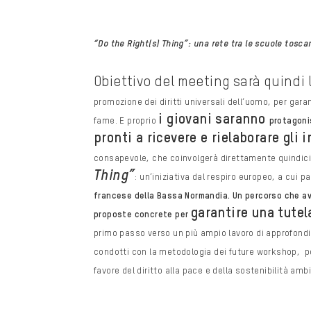
“Do the Right(s) Thing”: una rete tra le
scuole tosca
Obiettivo del meeting sarà quindi
promozione dei
diritti universali dell’uomo, per gara
i giovani saranno
fame. E proprio
protagonis
pronti a ricevere e rielaborare gli
consapevole, che coinvolgerà direttamente quindic
Thing”
:
un’iniziativa dal respiro europeo, a cui 
francese della Bassa Normandia.
Un percorso che av
garantire una tutel
proposte concrete per
primo passo verso un più ampio lavoro di approfon
condotti
con la metodologia dei future workshop, po
favore del diritto alla pace e della
sostenibilità ambi