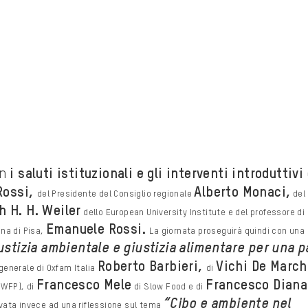
on
i saluti istituzionali e gli interventi introduttivi
Rossi,
Alberto
Monaci,
del
Presidente del Consiglio regionale
del
h H. H. Weiler
dello European University Institute
e del professore di
Emanuele Rossi.
nna di
Pisa,
La giornata proseguirà quindi con una 
ustizia ambientale e giustizia alimentare
per una p
Roberto Barbieri,
Vichi
De March
 generale di
Oxfam Italia
di
Francesco Mele
Francesco Diana
(WFP), di
di Slow Food e di
“Cibo
e ambiente nel
rvata invece ad una riflessione sul tema