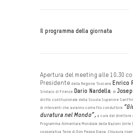
Il programma della giornata
Apertura del meeting alle 10.30 c
Presidente
Enrico 
della Regione Toscana
Dario
Nardella
Josep
Sindaco di Firenze
, di
diritto costituzionale della Scuola Superiore Sant’A
“Gi
di interventi che
avranno come filo conduttore
duratura nel Mondo”,
a cura del direttore
Programma Alimentare Mondiale delle Nazioni Unite 
cooperativa Terre
di Don Peppe Diana. Chiusura rise