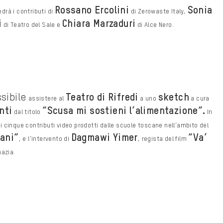
Rossano Ercolini
Sonia
edrà i contributi di
di Zerowaste Italy,
i
Chiara Marzaduri
di Teatro del Sale e
di Alce Nero.
ssibile
Teatro di Rifredi
sketch
assistere al
a uno
a cura
nti
“Scusa mi sostieni
l’alimentazione”.
dal titolo
In
di
cinque contributi video prodotti dalle scuole toscane nell’ambito del
mani”
Dagmawi Yimer
“Va’
, e l’intervento di
,
regista del film
azia.