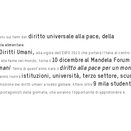
diritto universale alla
pace, della
arsi sui temi del
zia alimentare.
Diritti Umani,
alla vigilia dell’EXPO 2015 che
porterà l’Italia al centro
10 dicembre
al Mandela Forum 
a alla fame nel mondo, torna il
Umani
diritto
alla pace per un mo
. Tema di quest’anno sarà il
istituzioni, università, terzo settore, scu
 anno
riunirà
9 mila student
mozione dei diritti umani a livello globale.
Attesi oltre
 protagonisti della giornata, che avranno l’opportunità di approfondire e