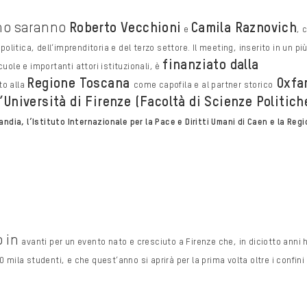
no saranno
Roberto
Vecchioni
Camila Raznovich
e
, 
olitica, dell’imprenditoria e del terzo settore. Il
meeting, inserito in un pi
finanziato dalla
cuole e importanti attori istituzionali, è
Regione Toscana
Oxfa
to alla
come capofila e al
partner storico
l’Università di Firenze (Facoltà di Scienze Politich
ndia, l’Istituto Internazionale per la Pace e
Diritti Umani di Caen e la Reg
o in
avanti per un evento nato e cresciuto a Firenze che, in diciotto anni 
150 mila studenti, e che
quest’anno si aprirà per la prima volta oltre i confini