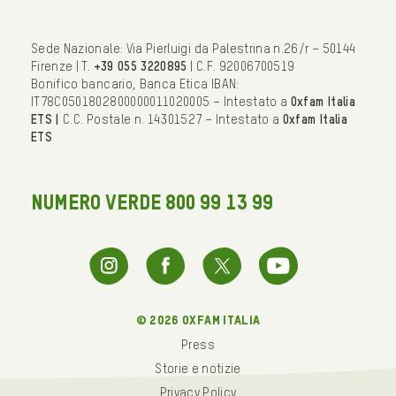
Sede Nazionale: Via Pierluigi da Palestrina n.26/r – 50144
Firenze | T.
+39 055 3220895
| C.F. 92006700519
Bonifico bancario, Banca Etica IBAN:
IT78C0501802800000011020005 – Intestato a
Oxfam Italia
ETS |
C.C. Postale n. 14301527 – Intestato a
Oxfam Italia
ETS
NUMERO VERDE 800 99 13 99
© 2026 oxfam italia
Press
Storie e notizie
Privacy Policy