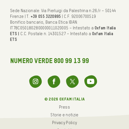
Sede Nazionale: Via Pierluigi da Palestrina n.26/r – 50144
Firenze | T.
+39 055 3220895
| C.F. 92006700519
Bonifico bancario, Banca Etica IBAN:
IT78C0501802800000011020005 – Intestato a
Oxfam Italia
ETS |
C.C. Postale n. 14301527 – Intestato a
Oxfam Italia
ETS
NUMERO VERDE 800 99 13 99
© 2026 oxfam italia
Press
Storie e notizie
Privacy Policy