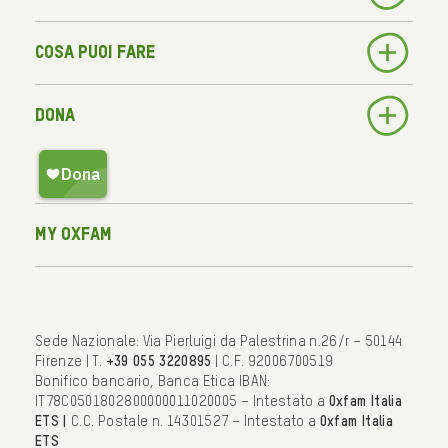
Cosa puoi fare
Dona
My Oxfam
Sede Nazionale: Via Pierluigi da Palestrina n.26/r – 50144
Firenze | T.
+39 055 3220895
| C.F. 92006700519
Bonifico bancario, Banca Etica IBAN:
IT78C0501802800000011020005 – Intestato a
Oxfam Italia
ETS |
C.C. Postale n. 14301527 – Intestato a
Oxfam Italia
ETS