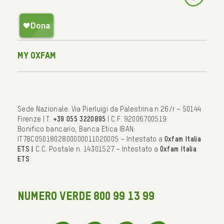
My Oxfam
Sede Nazionale: Via Pierluigi da Palestrina n.26/r – 50144
Firenze | T.
+39 055 3220895
| C.F. 92006700519
Bonifico bancario, Banca Etica IBAN:
IT78C0501802800000011020005 – Intestato a
Oxfam Italia
ETS |
C.C. Postale n. 14301527 – Intestato a
Oxfam Italia
ETS
NUMERO VERDE 800 99 13 99