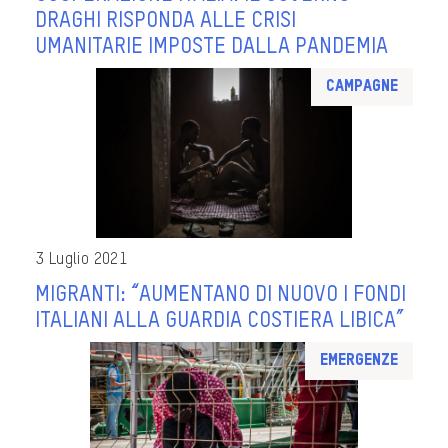
DRAGHI RISPONDA ALLE CRISI
UMANITARIE IMPOSTE DALLA PANDEMIA
Campagne
3 Luglio 2021
MIGRANTI: “AUMENTANO DI NUOVO I FONDI
ITALIANI ALLA GUARDIA COSTIERA LIBICA”
Emergenze