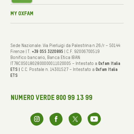
My Oxfam
Sede Nazionale: Via Pierluigi da Palestrina n.26/r – 50144
Firenze | T.
+39 055 3220895
| C.F. 92006700519
Bonifico bancario, Banca Etica IBAN:
IT78C0501802800000011020005 – Intestato a
Oxfam Italia
ETS |
C.C. Postale n. 14301527 – Intestato a
Oxfam Italia
ETS
NUMERO VERDE 800 99 13 99