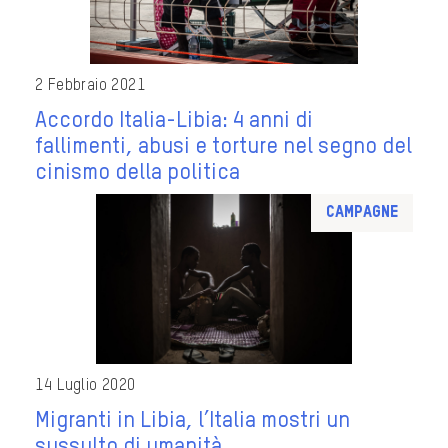
2 Febbraio 2021
Accordo Italia-Libia: 4 anni di
fallimenti, abusi e torture nel segno del
cinismo della politica
Campagne
14 Luglio 2020
Migranti in Libia, l’Italia mostri un
sussulto di umanità