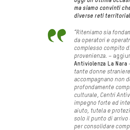
oggi un’ottima occasio
ma siamo convinti ch
diverse reti territori
“Riteniamo sia fondame
da operatori e operatri
complesso compito di 
provenienza. –
aggiu
Antiviolenza La Nara
tante donne straniere
accompagnano non de
profondamente compre
culturale, Centri Antiv
impegno forte ed inte
aiuto, tutela e prote
solo il punto di arriv
per consolidare compe