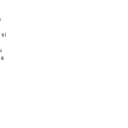
o
 si
u
 a