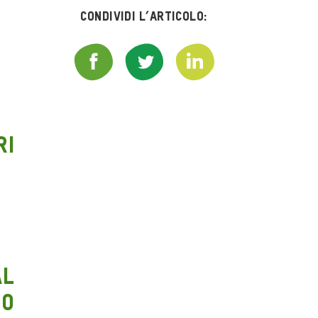
Condividi l’articolo:
ri
al
no