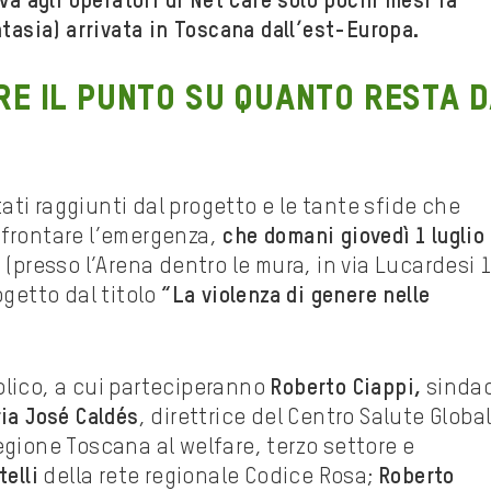
va agli operatori di Net Care solo pochi mesi fa
tasia) arrivata in Toscana dall’est-Europa.
re il punto su quanto resta 
ltati raggiunti dal progetto e le tante sfide che
ffrontare l’emergenza,
che domani giovedì 1 luglio 
a
(presso l’Arena dentro le mura, in via Lucardesi 
ogetto dal titolo
“La violenza di genere nelle
blico, a cui parteciperanno
Roberto Ciappi,
sinda
ia José Caldés
, direttrice del Centro Salute Global
egione Toscana al welfare, terzo settore e
elli
della rete regionale Codice Rosa;
Roberto