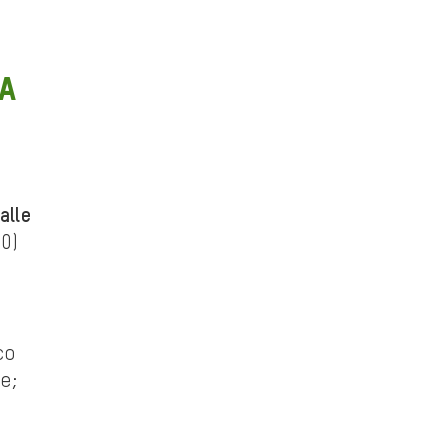
da
alle
10)
co
e;