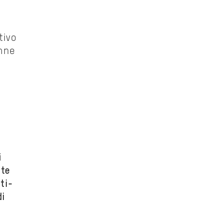
tivo
onne
i
ute
nti-
di