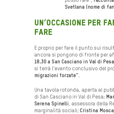
posso fare”,
racconta
Svetlana (nome di fan
Un’occasione per fa
fare
E proprio per fare il punto sui risu
ancora si pongono di fronte per a
18.30 a San Casciano in Val di Pes
si terrà l’evento conclusivo del pr
migrazioni forzate”
.
Una tavola rotonda, aperta al pub
di San Casciano in Val di Pesa;
Mar
Serena Spinelli
, assessora della R
marginalità sociali;
Cristina Moscat