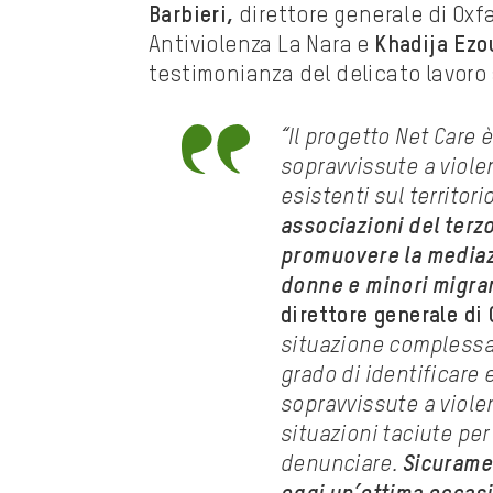
Barbieri,
direttore generale di Oxfa
Antiviolenza La Nara e
Khadija Ezo
testimonianza del delicato lavoro s
“Il progetto Net
Care è
sopravvissute a violen
esistenti
sul territori
associazioni del terz
promuovere la mediazi
donne e minori migran
direttore generale d
situazione complessa 
grado di identificare 
sopravvissute a viole
situazioni taciute pe
denunciare.
Sicuramen