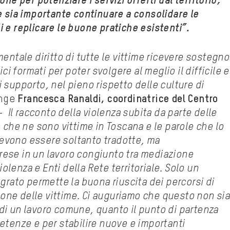
ne per potenziare i servizi offerti dal territorio,
e sia importante
continuare a consolidare le
ali e replicare le buone pratiche esistenti
”.
ntale diritto di tutte le vittime ricevere sostegno
ci formati per poter svolgere al meglio il difficile e
supporto, nel pieno rispetto delle culture di
nge
Francesca Ranaldi, coordinatrice del Centro
–
Il racconto della violenza subita da parte delle
 che ne sono vittime in Toscana e le parole che lo
vono essere soltanto tradotte, ma
se in un lavoro congiunto tra mediazione
iolenza e Enti della Rete territoriale. Solo un
grato permette la buona riuscita dei percorsi di
zione
delle vittime. Ci auguriamo che questo non si
o di un lavoro comune, quanto il punto di partenza
tenze e per stabilire nuove e importanti