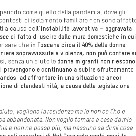
n periodo come quello della pandemia, dove gli
 contesti di isolamento familiare non sono affatt
ti a causa del
l’instabilità lavorativa – aggravata
ce di fatto di uscire dalle mura domestiche in cui
pensare che
in Toscana circa il 40% delle donne
traniere sopravvissute a violenza, non può contare s
asi, senza un aiuto le
donne migranti non riescono
cui provengono e continuano a subire sfruttamento
vandosi ad affrontare in una situazione ancor
ione di clandestinità, a causa della legislazione
aiuto, vogliono la residenza ma io non ce l’ho e
sa abbandonata. Non voglio tornare a casa da mio
hia e non ne posso più, ma nessuno sa dirmi cosa