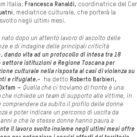
m Italia;
Francesca Ranaldi,
coordinatrice del Ce
uatni
, mediatrice culturale, che porterà la
volto negli ultimi mesi.
 nato dopo un attento lavoro di ascolto delle
ze e di indagine delle principali criticità
o
, dando vita ad un protocollo di intesa tra 18
o settore istituzioni e Regione Toscana per
one culturale nella risposta ai casi di violenza su
ti e rifugiate.-
ha detto
Roberto Barbieri,
i Oxfam –
Quella che ci troviamo di fronte è una
che richiede un team di supporto alle vittime, in
e comprendere da subito il profilo delle donne
nza e poter indicare un percorso di uscita da
r anni e che le stesse donne hanno paura a
te il lavoro svolto insieme negli ultimi mesi offre