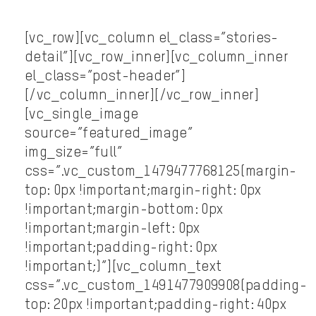
[vc_row][vc_column el_class=”stories-
detail”][vc_row_inner][vc_column_inner
el_class=”post-header”]
[/vc_column_inner][/vc_row_inner]
[vc_single_image
source=”featured_image”
img_size=”full”
css=”.vc_custom_1479477768125{margin-
top: 0px !important;margin-right: 0px
!important;margin-bottom: 0px
!important;margin-left: 0px
!important;padding-right: 0px
!important;}”][vc_column_text
css=”.vc_custom_1491477909908{padding-
top: 20px !important;padding-right: 40px