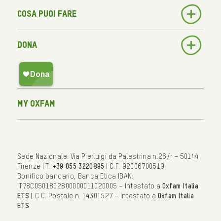
Cosa puoi fare
Dona
My Oxfam
Sede Nazionale: Via Pierluigi da Palestrina n.26/r – 50144
Firenze | T.
+39 055 3220895
| C.F. 92006700519
Bonifico bancario, Banca Etica IBAN:
IT78C0501802800000011020005 – Intestato a
Oxfam Italia
ETS |
C.C. Postale n. 14301527 – Intestato a
Oxfam Italia
ETS