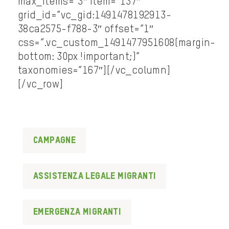
max_items=”3″ item=”137″
grid_id=”vc_gid:1491478192913-
38ca2575-f788-3″ offset=”1″
css=”.vc_custom_1491477951608{margin-
bottom: 30px !important;}”
taxonomies=”167″][/vc_column]
[/vc_row]
Campagne
assistenza legale migranti
emergenza migranti