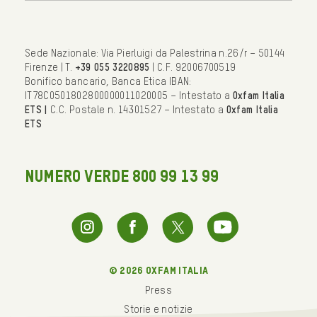
Sede Nazionale: Via Pierluigi da Palestrina n.26/r – 50144
Firenze | T.
+39 055 3220895
| C.F. 92006700519
Bonifico bancario, Banca Etica IBAN:
IT78C0501802800000011020005 – Intestato a
Oxfam Italia
ETS |
C.C. Postale n. 14301527 – Intestato a
Oxfam Italia
ETS
NUMERO VERDE 800 99 13 99
© 2026 oxfam italia
Press
Storie e notizie