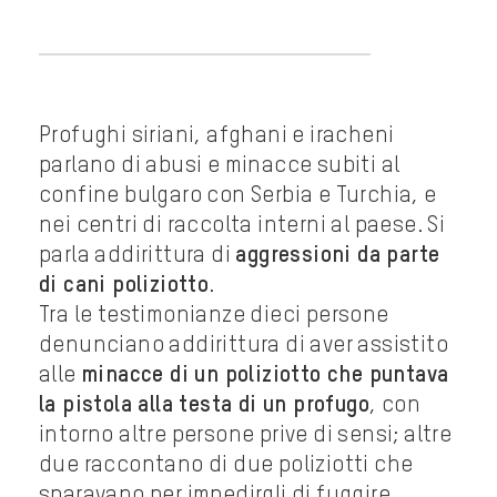
Profughi siriani, afghani e iracheni
parlano di abusi e minacce subiti al
confine bulgaro con Serbia e Turchia, e
nei centri di raccolta interni al paese. Si
parla addirittura di
aggressioni da parte
di cani poliziotto
.
Tra le testimonianze dieci persone
denunciano addirittura di aver assistito
alle
minacce di un poliziotto che puntava
la pistola alla testa di un profugo
, con
intorno altre persone prive di sensi; altre
due raccontano di due poliziotti che
sparavano per impedirgli di fuggire,