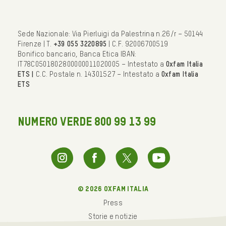
Sede Nazionale: Via Pierluigi da Palestrina n.26/r – 50144
Firenze | T.
+39 055 3220895
| C.F. 92006700519
Bonifico bancario, Banca Etica IBAN:
IT78C0501802800000011020005 – Intestato a
Oxfam Italia
ETS |
C.C. Postale n. 14301527 – Intestato a
Oxfam Italia
ETS
NUMERO VERDE 800 99 13 99
© 2026 oxfam italia
Press
Storie e notizie