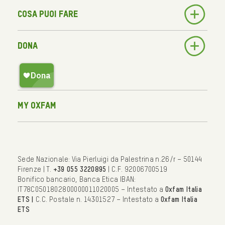
Cosa puoi fare
Dona
My Oxfam
Sede Nazionale: Via Pierluigi da Palestrina n.26/r – 50144
Firenze | T.
+39 055 3220895
| C.F. 92006700519
Bonifico bancario, Banca Etica IBAN:
IT78C0501802800000011020005 – Intestato a
Oxfam Italia
ETS |
C.C. Postale n. 14301527 – Intestato a
Oxfam Italia
ETS