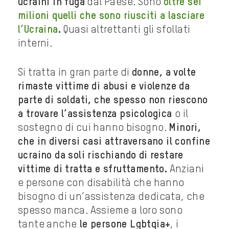
ucraini in fuga
dal Paese. Sono
oltre sei
milioni quelli che sono riusciti a lasciare
l’Ucraina
.
Quasi altrettanti gli sfollati
interni.
Si tratta in gran parte di
donne, a volte
rimaste vittime di abusi e violenze da
parte di soldati, che spesso non riescono
a trovare l’assistenza psicologica
o il
sostegno di cui hanno bisogno.
Minori,
che in diversi casi attraversano il confine
ucraino da soli rischiando di restare
vittime di tratta e sfruttamento.
Anziani
e persone con disabilità che hanno
bisogno di un’assistenza dedicata, che
spesso manca. Assieme a loro sono
tante anche
le persone Lgbtqia+
, i