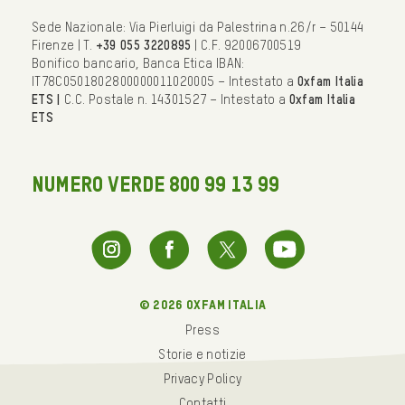
Sede Nazionale: Via Pierluigi da Palestrina n.26/r – 50144
Firenze | T.
+39 055 3220895
| C.F. 92006700519
Bonifico bancario, Banca Etica IBAN:
IT78C0501802800000011020005 – Intestato a
Oxfam Italia
ETS |
C.C. Postale n. 14301527 – Intestato a
Oxfam Italia
ETS
NUMERO VERDE 800 99 13 99
© 2026 oxfam italia
Press
Storie e notizie
Privacy Policy
Contatti